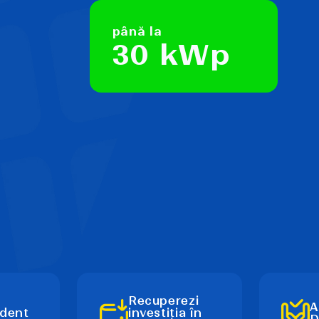
până la
30 kWp
Recuperezi
A
dent
investiția în
D