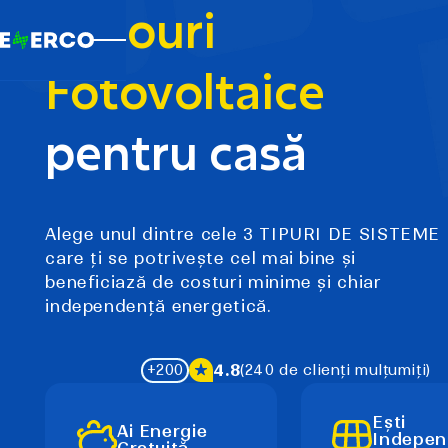
Panouri
Fotovoltaice
pentru casă
Alege unul dintre cele 3 TIPURI DE SISTEME
care ți se potrivește cel mai bine și
beneficiază de costuri minime și chiar
independență energetică.
4.8
+200
(240 de clienți mulțumiți)
Ești
Ai Energie
Indepen
Gratuită