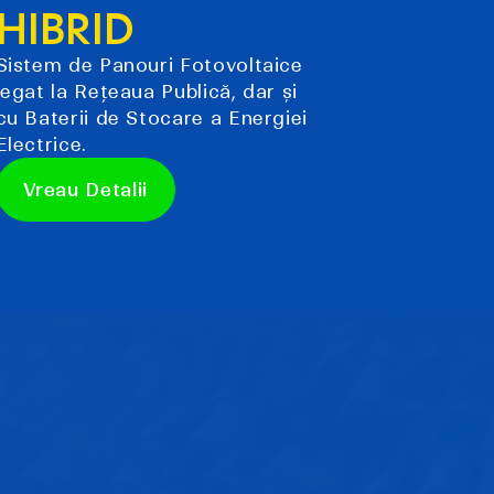
HIBRID
Sistem de Panouri Fotovoltaice
legat la Rețeaua Publică, dar și
cu Baterii de Stocare a Energiei
Electrice.
Vreau Detalii
Vreau Detalii