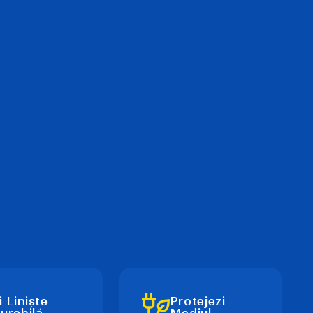
i Liniște
Protejezi
urabilă
Mediul