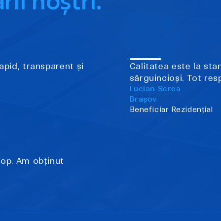
rii noștri.
apid, transparent și
Calitatea este la sta
sârguincioși. Tot res
Lucian Serea
Brașov
Beneficiar Rezidențial
top. Am obținut