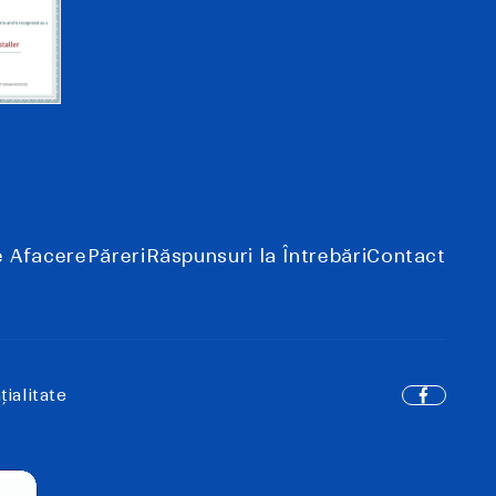
e Afacere
Păreri
Răspunsuri la Întrebări
Contact
ialitate