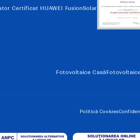
lator Certificat HUAWEI FusionSolar
Fotovoltaice Casă
Fotovoltaic
Politică Cookies
Confidenț