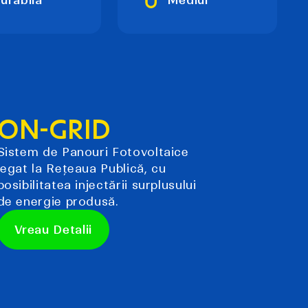
ON-GRID
Sistem de Panouri Fotovoltaice
legat la Rețeaua Publică, cu
posibilitatea injectării surplusului
de energie produsă.
Vreau Detalii
Vreau Detalii